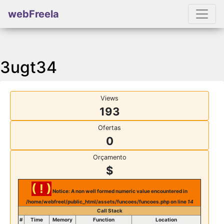
webFreela
3ugt34
Views
193
Ofertas
0
Orçamento
$
( ! )
Notice: A non well formed numeric value encountered in
/home/webfreel/public_html/assets/funcoes/funcoes.php on line
14
Call Stack
#
Time
Memory
Function
Location