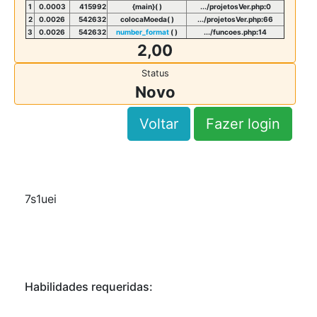
1
0.0003
415992
{main}( )
.../projetosVer.php
:
0
2
0.0026
542632
colocaMoeda( )
.../projetosVer.php
:
66
3
0.0026
542632
number_format
( )
.../funcoes.php
:
14
2,00
Status
Novo
Voltar
Fazer login
7s1uei
Habilidades requeridas: