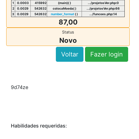
1
0.0003
415992
{main}( )
.../projetosVer.php
:
0
2
0.0029
542632
colocaMoeda( )
.../projetosVer.php
:
66
3
0.0029
542632
number_format
( )
.../funcoes.php
:
14
87,00
Status
Novo
Voltar
Fazer login
9d74ze
Habilidades requeridas: