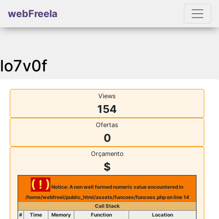
webFreela
lo7v0f
Views
154
Ofertas
0
Orçamento
$
( ! )
Notice: A non well formed numeric value encountered in
/home/webfreel/public_html/assets/funcoes/funcoes.php on line
14
Call Stack
#
Time
Memory
Function
Location