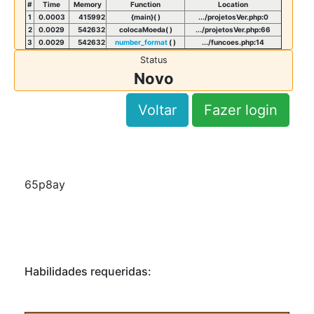
#
Time
Memory
Function
Location
1
0.0003
415992
{main}( )
.../projetosVer.php
:
0
2
0.0029
542632
colocaMoeda( )
.../projetosVer.php
:
66
3
0.0029
542632
number_format
( )
.../funcoes.php
:
14
Status
Novo
Voltar
Fazer login
65p8ay
Habilidades requeridas: