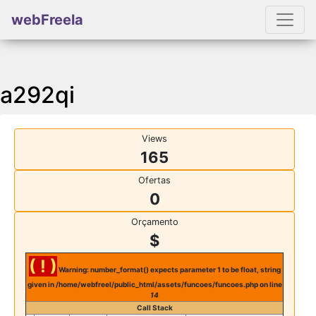
webFreela
a292qi
Views
165
Ofertas
0
Orçamento
$
( ! )
Warning: number_format() expects parameter 1 to be float, string
given in /home/webfreel/public_html/assets/funcoes/funcoes.php on line
14
Call Stack